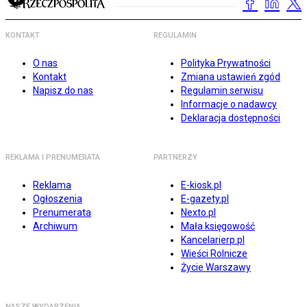
KONTAKT
REGULAMIN
O nas
Polityka Prywatności
Kontakt
Zmiana ustawień zgód
Napisz do nas
Regulamin serwisu
Informacje o nadawcy
Deklaracja dostępności
REKLAMA I PRENUMERATA
PARTNERZY
Reklama
E-kiosk.pl
Ogłoszenia
E-gazety.pl
Prenumerata
Nexto.pl
Archiwum
Mała księgowość
Kancelarierp.pl
Wieści Rolnicze
Życie Warszawy
NASZE WYDARZENIA