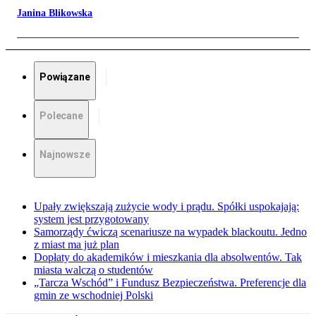
Janina Blikowska
Powiązane
Polecane
Najnowsze
Upały zwiększają zużycie wody i prądu. Spółki uspokajają:
system jest przygotowany
Samorządy ćwiczą scenariusze na wypadek blackoutu. Jedno
z miast ma już plan
Dopłaty do akademików i mieszkania dla absolwentów. Tak
miasta walczą o studentów
„Tarcza Wschód” i Fundusz Bezpieczeństwa. Preferencje dla
gmin ze wschodniej Polski