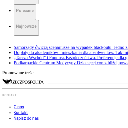
Polecane
Najnowsze
Samorządy ćwiczą scenariusze na wypadek blackoutu. Jedno z 
Dopłaty do akademików i mieszkania dla absolwentów. Tak mi
„Tarcza Wschód” i Fundusz Bezpieczeństwa. Preferencje dla g
Podkarpackie Centrum Medycyny Dziecięcej coraz bliżej pows
Promowane treści
KONTAKT
O nas
Kontakt
Napisz do nas