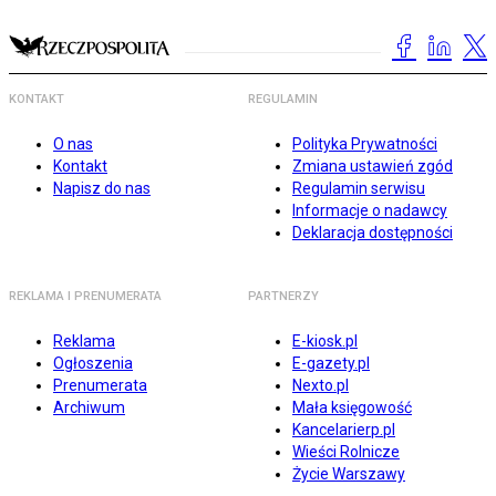
KONTAKT
REGULAMIN
O nas
Polityka Prywatności
Kontakt
Zmiana ustawień zgód
Napisz do nas
Regulamin serwisu
Informacje o nadawcy
Deklaracja dostępności
REKLAMA I PRENUMERATA
PARTNERZY
Reklama
E-kiosk.pl
Ogłoszenia
E-gazety.pl
Prenumerata
Nexto.pl
Archiwum
Mała księgowość
Kancelarierp.pl
Wieści Rolnicze
Życie Warszawy