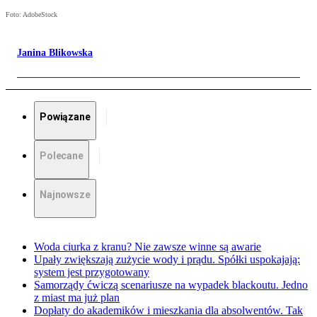
Foto: AdobeStock
Janina Blikowska
Powiązane
Polecane
Najnowsze
Woda ciurka z kranu? Nie zawsze winne są awarie
Upały zwiększają zużycie wody i prądu. Spółki uspokajają:
system jest przygotowany
Samorządy ćwiczą scenariusze na wypadek blackoutu. Jedno
z miast ma już plan
Dopłaty do akademików i mieszkania dla absolwentów. Tak