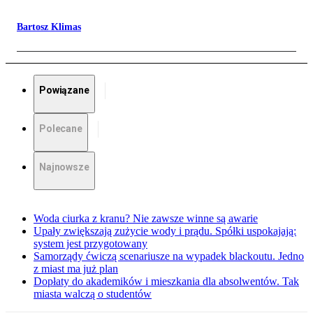
Bartosz Klimas
Powiązane
Polecane
Najnowsze
Woda ciurka z kranu? Nie zawsze winne są awarie
Upały zwiększają zużycie wody i prądu. Spółki uspokajają:
system jest przygotowany
Samorządy ćwiczą scenariusze na wypadek blackoutu. Jedno
z miast ma już plan
Dopłaty do akademików i mieszkania dla absolwentów. Tak
miasta walczą o studentów