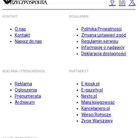
KONTAKT
REGULAMIN
O nas
Polityka Prywatności
Kontakt
Zmiana ustawień zgód
Napisz do nas
Regulamin serwisu
Informacje o nadawcy
Deklaracja dostępności
REKLAMA I PRENUMERATA
PARTNERZY
Reklama
E-kiosk.pl
Ogłoszenia
E-gazety.pl
Prenumerata
Nexto.pl
Archiwum
Mała księgowość
Kancelarierp.pl
Wieści Rolnicze
Życie Warszawy