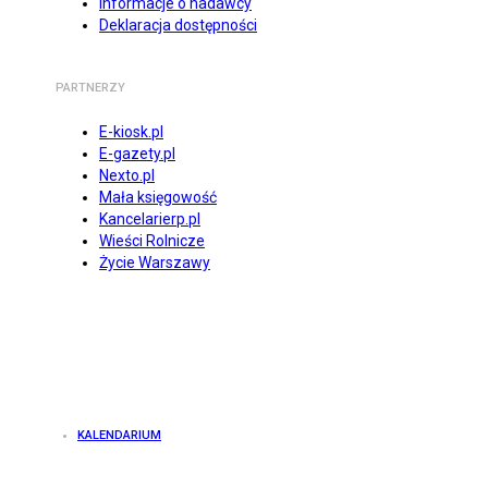
Informacje o nadawcy
Deklaracja dostępności
PARTNERZY
E-kiosk.pl
E-gazety.pl
Nexto.pl
Mała księgowość
Kancelarierp.pl
Wieści Rolnicze
Życie Warszawy
KALENDARIUM