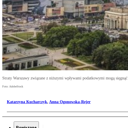
Straty Warszawy związane z niższymi wpływami podatkowymi mogą sięgnąć 
Foto: AdobeStock
Katarzyna Kucharczyk
,
Anna Ogonowska-Rejer
Powiązane