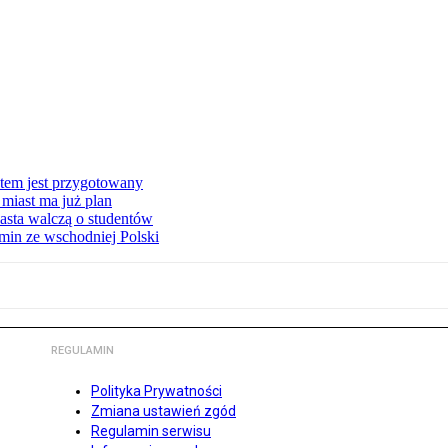
stem jest przygotowany
miast ma już plan
asta walczą o studentów
min ze wschodniej Polski
REGULAMIN
Polityka Prywatności
Zmiana ustawień zgód
Regulamin serwisu