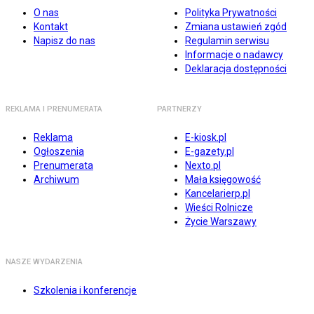
O nas
Polityka Prywatności
Kontakt
Zmiana ustawień zgód
Napisz do nas
Regulamin serwisu
Informacje o nadawcy
Deklaracja dostępności
REKLAMA I PRENUMERATA
PARTNERZY
Reklama
E-kiosk.pl
Ogłoszenia
E-gazety.pl
Prenumerata
Nexto.pl
Archiwum
Mała księgowość
Kancelarierp.pl
Wieści Rolnicze
Życie Warszawy
NASZE WYDARZENIA
Szkolenia i konferencje