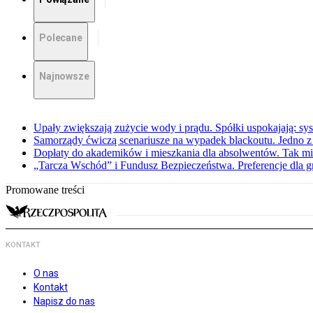
Polecane
Najnowsze
Upały zwiększają zużycie wody i prądu. Spółki uspokajają: sy
Samorządy ćwiczą scenariusze na wypadek blackoutu. Jedno z 
Dopłaty do akademików i mieszkania dla absolwentów. Tak mi
„Tarcza Wschód” i Fundusz Bezpieczeństwa. Preferencje dla g
Promowane treści
KONTAKT
O nas
Kontakt
Napisz do nas