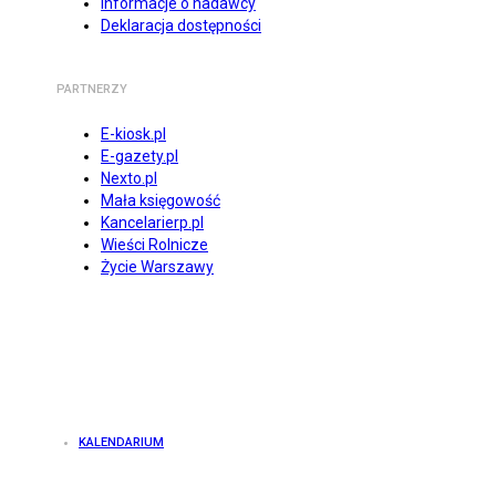
Informacje o nadawcy
Deklaracja dostępności
PARTNERZY
E-kiosk.pl
E-gazety.pl
Nexto.pl
Mała księgowość
Kancelarierp.pl
Wieści Rolnicze
Życie Warszawy
KALENDARIUM