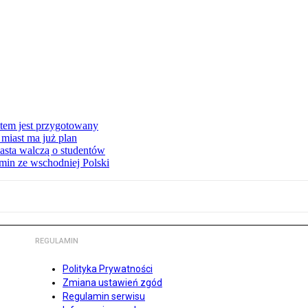
stem jest przygotowany
miast ma już plan
asta walczą o studentów
min ze wschodniej Polski
REGULAMIN
Polityka Prywatności
Zmiana ustawień zgód
Regulamin serwisu