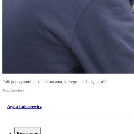
Policja przypomina, że nie ma auta, którego nie da się ukraść
Foto: AdobeStock
Agata Łukaszewicz
Powiązane