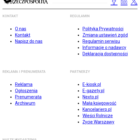
KONTAKT
REGULAMIN
O nas
Polityka Prywatności
Kontakt
Zmiana ustawień zgód
Napisz do nas
Regulamin serwisu
Informacje o nadawcy
Deklaracja dostępności
REKLAMA I PRENUMERATA
PARTNERZY
Reklama
E-kiosk.pl
Ogłoszenia
E-gazety.pl
Prenumerata
Nexto.pl
Archiwum
Mała księgowość
Kancelarierp.pl
Wieści Rolnicze
Życie Warszawy
NASZE WYDARZENIA