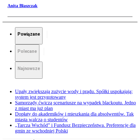
Anita Błaszczak
Powiązane
Polecane
Najnowsze
Upały zwiększają zużycie wody i prądu. Spółki uspokajają:
system jest przygotowany
Samorządy ćwiczą scenariusze na wypadek blackoutu. Jedno
z miast ma już plan
Dopłaty do akademików i mieszkania dla absolwentów. Tak
miasta walczą o studentów
„Tarcza Wschód” i Fundusz Bezpieczeństwa. Preferencje dla
gmin ze wschodniej Polski