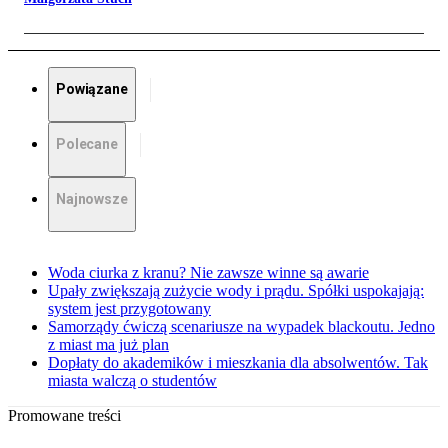
Powiązane
Polecane
Najnowsze
Woda ciurka z kranu? Nie zawsze winne są awarie
Upały zwiększają zużycie wody i prądu. Spółki uspokajają:
system jest przygotowany
Samorządy ćwiczą scenariusze na wypadek blackoutu. Jedno
z miast ma już plan
Dopłaty do akademików i mieszkania dla absolwentów. Tak
miasta walczą o studentów
Promowane treści