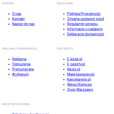
KONTAKT
REGULAMIN
O nas
Polityka Prywatności
Kontakt
Zmiana ustawień zgód
Napisz do nas
Regulamin serwisu
Informacje o nadawcy
Deklaracja dostępności
REKLAMA I PRENUMERATA
PARTNERZY
Reklama
E-kiosk.pl
Ogłoszenia
E-gazety.pl
Prenumerata
Nexto.pl
Archiwum
Mała księgowość
Kancelarierp.pl
Wieści Rolnicze
Życie Warszawy
NASZE WYDARZENIA