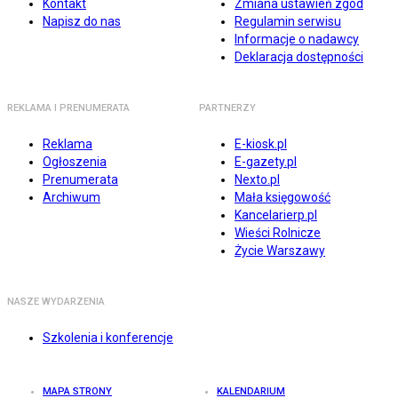
Kontakt
Zmiana ustawień zgód
Napisz do nas
Regulamin serwisu
Informacje o nadawcy
Deklaracja dostępności
REKLAMA I PRENUMERATA
PARTNERZY
Reklama
E-kiosk.pl
Ogłoszenia
E-gazety.pl
Prenumerata
Nexto.pl
Archiwum
Mała księgowość
Kancelarierp.pl
Wieści Rolnicze
Życie Warszawy
NASZE WYDARZENIA
Szkolenia i konferencje
MAPA STRONY
KALENDARIUM