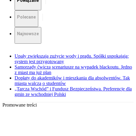
Powiązane
Polecane
Najnowsze
Upały zwiększają zużycie wody i prądu. Spółki uspokajają:
system jest przygotowany
Samorządy ćwiczą scenariusze na wypadek blackoutu. Jedno
z miast ma już plan
Dopłaty do akademików i mieszkania dla absolwentów. Tak
miasta walczą o studentów
„Tarcza Wschód” i Fundusz Bezpieczeństwa. Preferencje dla
gmin ze wschodniej Polski
Promowane treści