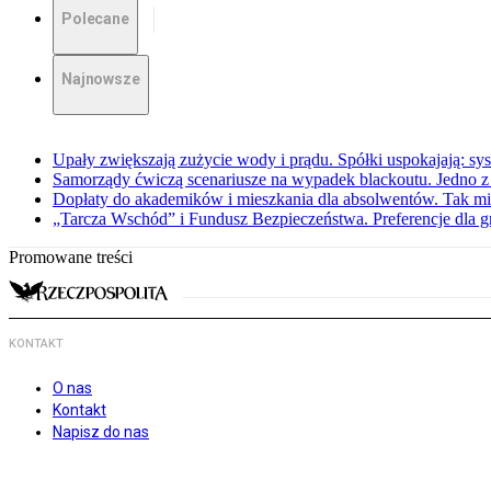
Polecane
Najnowsze
Upały zwiększają zużycie wody i prądu. Spółki uspokajają: sy
Samorządy ćwiczą scenariusze na wypadek blackoutu. Jedno z 
Dopłaty do akademików i mieszkania dla absolwentów. Tak mi
„Tarcza Wschód” i Fundusz Bezpieczeństwa. Preferencje dla g
Promowane treści
KONTAKT
O nas
Kontakt
Napisz do nas