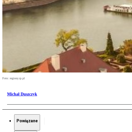
Foto: regiony.rp.pl
Michał Duszczyk
Powiązane