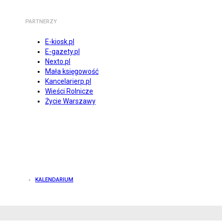
PARTNERZY
E-kiosk.pl
E-gazety.pl
Nexto.pl
Mała księgowość
Kancelarierp.pl
Wieści Rolnicze
Życie Warszawy
KALENDARIUM