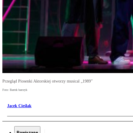
Przegląd Piosenki Aktorskiej otworzy musical „1989”
Foto: Bartek barczyk
Jacek Cieślak
Powiązane