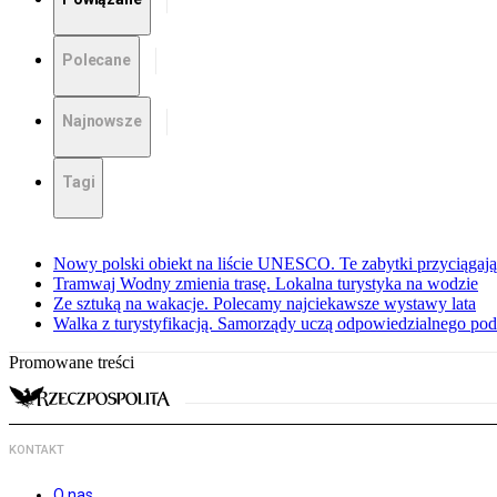
Polecane
Najnowsze
Tagi
Nowy polski obiekt na liście UNESCO. Te zabytki przyciągają 
Tramwaj Wodny zmienia trasę. Lokalna turystyka na wodzie
Ze sztuką na wakacje. Polecamy najciekawsze wystawy lata
Walka z turystyfikacją. Samorządy uczą odpowiedzialnego po
Promowane treści
KONTAKT
O nas