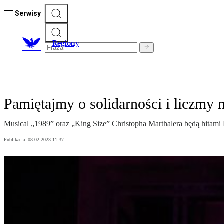
Serwisy
R
egiony
Pamiętajmy o solidarności i liczmy
Musical „1989” oraz „King Size” Christopha Marthalera będą hitami
Publikacja:
08.02.2023 11:37