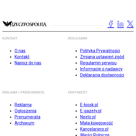
KONTAKT
REGULAMIN
O nas
Polityka Prywatności
Kontakt
Zmiana ustawień zgód
Napisz do nas
Regulamin serwisu
Informacje o nadawcy
Deklaracja dostępności
REKLAMA I PRENUMERATA
PARTNERZY
Reklama
E-kiosk.pl
Ogłoszenia
E-gazety.pl
Prenumerata
Nexto.pl
Archiwum
Mała księgowość
Kancelarierp.pl
Wieści Rolnicze