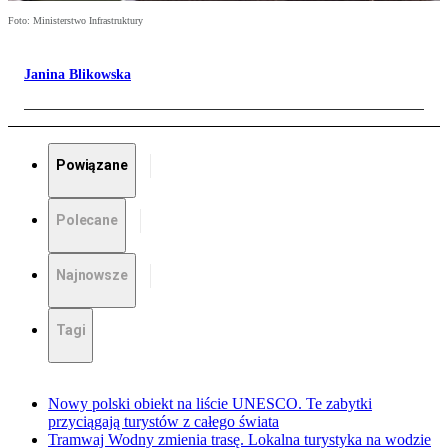
Foto: Ministerstwo Infrastruktury
Janina Blikowska
Powiązane
Polecane
Najnowsze
Tagi
Nowy polski obiekt na liście UNESCO. Te zabytki
przyciągają turystów z całego świata
Tramwaj Wodny zmienia trasę. Lokalna turystyka na wodzie