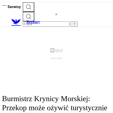
Serwisy
R
egiony
Burmistrz Krynicy Morskiej:
Przekop może ożywić turystycznie