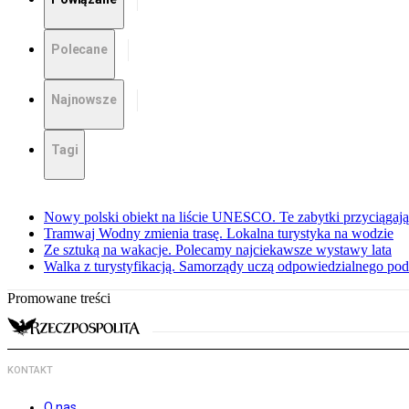
Polecane
Najnowsze
Tagi
Nowy polski obiekt na liście UNESCO. Te zabytki przyciągają 
Tramwaj Wodny zmienia trasę. Lokalna turystyka na wodzie
Ze sztuką na wakacje. Polecamy najciekawsze wystawy lata
Walka z turystyfikacją. Samorządy uczą odpowiedzialnego po
Promowane treści
KONTAKT
O nas