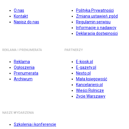
O nas
Polityka Prywatności
Kontakt
Zmiana ustawień zgód
Napisz do nas
Regulamin serwisu
Informacje o nadawcy
Deklaracja dostępności
REKLAMA I PRENUMERATA
PARTNERZY
Reklama
E-kiosk.pl
Ogłoszenia
E-gazety.pl
Prenumerata
Nexto.pl
Archiwum
Mała księgowość
Kancelarierp.pl
Wieści Rolnicze
Życie Warszawy
NASZE WYDARZENIA
Szkolenia i konferencje