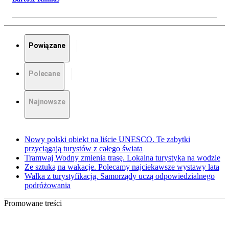
Powiązane
Polecane
Najnowsze
Nowy polski obiekt na liście UNESCO. Te zabytki
przyciągają turystów z całego świata
Tramwaj Wodny zmienia trasę. Lokalna turystyka na wodzie
Ze sztuką na wakacje. Polecamy najciekawsze wystawy lata
Walka z turystyfikacją. Samorządy uczą odpowiedzialnego
podróżowania
Promowane treści