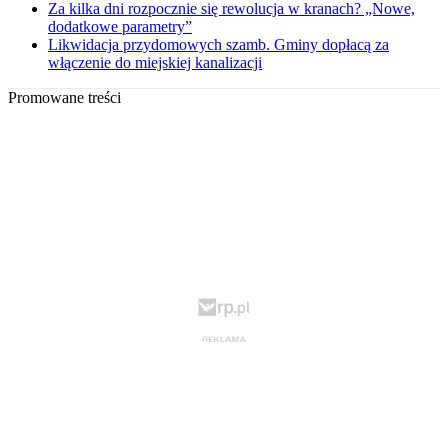
Za kilka dni rozpocznie się rewolucja w kranach? „Nowe,
dodatkowe parametry”
Likwidacja przydomowych szamb. Gminy dopłacą za
włączenie do miejskiej kanalizacji
Promowane treści