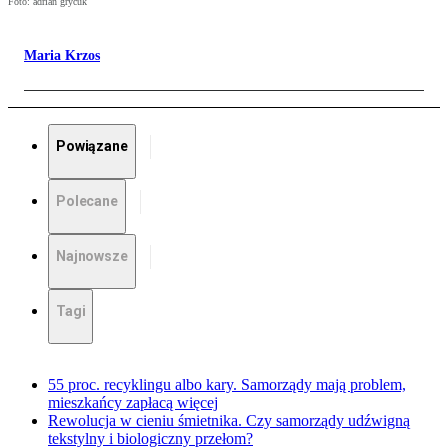
Foto: adrian grycuk
Maria Krzos
Powiązane
Polecane
Najnowsze
Tagi
55 proc. recyklingu albo kary. Samorządy mają problem,
mieszkańcy zapłacą więcej
Rewolucja w cieniu śmietnika. Czy samorządy udźwigną
tekstylny i biologiczny przełom?