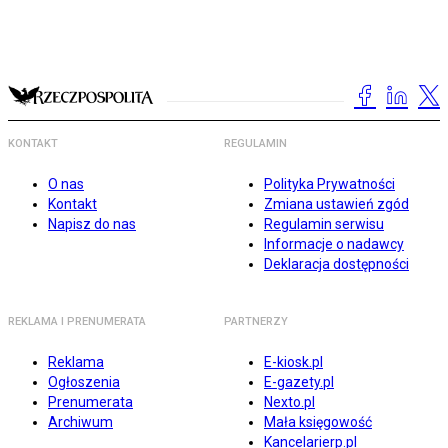
KONTAKT
REGULAMIN
O nas
Polityka Prywatności
Kontakt
Zmiana ustawień zgód
Napisz do nas
Regulamin serwisu
Informacje o nadawcy
Deklaracja dostępności
REKLAMA I PRENUMERATA
PARTNERZY
Reklama
E-kiosk.pl
Ogłoszenia
E-gazety.pl
Prenumerata
Nexto.pl
Archiwum
Mała księgowość
Kancelarierp.pl