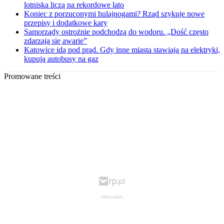
lotniska liczą na rekordowe lato
Koniec z porzuconymi hulajnogami? Rząd szykuje nowe
przepisy i dodatkowe kary
Samorządy ostrożnie podchodzą do wodoru. „Dość często
zdarzają się awarie”
Katowice idą pod prąd. Gdy inne miasta stawiają na elektryki,
kupują autobusy na gaz
Promowane treści