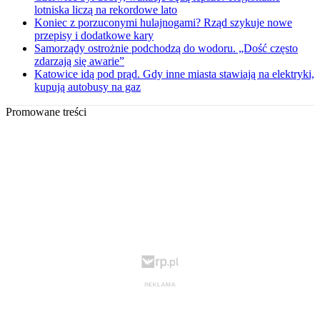
lotniska liczą na rekordowe lato
Koniec z porzuconymi hulajnogami? Rząd szykuje nowe
przepisy i dodatkowe kary
Samorządy ostrożnie podchodzą do wodoru. „Dość często
zdarzają się awarie”
Katowice idą pod prąd. Gdy inne miasta stawiają na elektryki,
kupują autobusy na gaz
Promowane treści