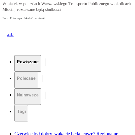
W piątek w pojazdach Warszawskiego Transportu Publicznego w okolicach
Młocin, rozdawane będą słodkości
Foto: Fotorzepa, Jakub Czermiński
arb
Powiązane
Polecane
Najnowsze
Tagi
Czerwiec był dobry, wakacje będą lepsze? Regionalne