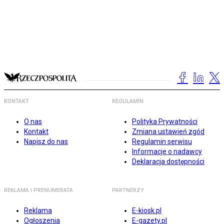
KONTAKT
REGULAMIN
O nas
Polityka Prywatności
Kontakt
Zmiana ustawień zgód
Napisz do nas
Regulamin serwisu
Informacje o nadawcy
Deklaracja dostępności
REKLAMA I PRENUMERATA
PARTNERZY
Reklama
E-kiosk.pl
Ogłoszenia
E-gazety.pl