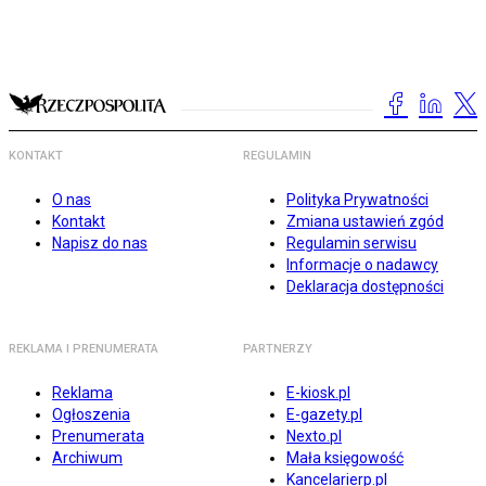
KONTAKT
REGULAMIN
O nas
Polityka Prywatności
Kontakt
Zmiana ustawień zgód
Napisz do nas
Regulamin serwisu
Informacje o nadawcy
Deklaracja dostępności
REKLAMA I PRENUMERATA
PARTNERZY
Reklama
E-kiosk.pl
Ogłoszenia
E-gazety.pl
Prenumerata
Nexto.pl
Archiwum
Mała księgowość
Kancelarierp.pl