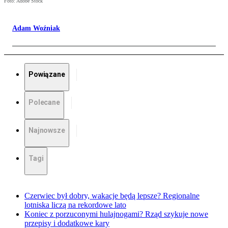
Foto: Adobe Stock
Adam Woźniak
Powiązane
Polecane
Najnowsze
Tagi
Czerwiec był dobry, wakacje będą lepsze? Regionalne
lotniska liczą na rekordowe lato
Koniec z porzuconymi hulajnogami? Rząd szykuje nowe
przepisy i dodatkowe kary