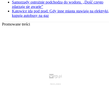
Samorządy ostrożnie podchodzą do wodoru. „Dość często
zdarzają się awarie”
Katowice idą pod prąd. Gdy inne miasta stawiają na elektryki,
kupują autobusy na gaz
Promowane treści