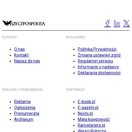
KONTAKT
REGULAMIN
O nas
Polityka Prywatności
Kontakt
Zmiana ustawień zgód
Napisz do nas
Regulamin serwisu
Informacje o nadawcy
Deklaracja dostępności
REKLAMA I PRENUMERATA
PARTNERZY
Reklama
E-kiosk.pl
Ogłoszenia
E-gazety.pl
Prenumerata
Nexto.pl
Archiwum
Mała księgowość
Kancelarierp.pl
Wieści Rolnicze