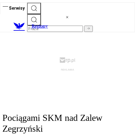
Serwisy
R
egiony
Pociągami SKM nad Zalew
Zegrzyński