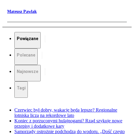
Mateusz Pawlak
Powiązane
Polecane
Najnowsze
Tagi
Czerwiec był dobry, wakacje będą lepsze? Regionalne
lotniska liczą na rekordowe lato
Koniec z porzuconymi hulajnogami? Rząd szykuje nowe
przepisy i dodatkowe kary
Samorządy ostrożnie podchodzą do wodoru. „Dość często