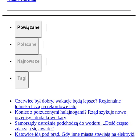
Powiązane
Polecane
Najnowsze
Tagi
Czerwiec był dobry, wakacje będą lepsze? Regionalne
lotniska liczą na rekordowe lato
Koniec z porzuconymi hulajnogami? Rząd szykuje nowe
przepisy i dodatkowe kary
Samorządy ostrożnie podchodzą do wodoru. „Dość często
zdarzają się awarie”
Katowice idą pod prąd. Gdy inne miasta stawiają na elektryki,