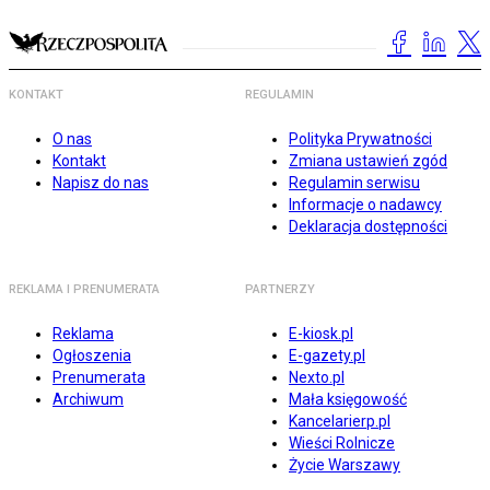
KONTAKT
REGULAMIN
O nas
Polityka Prywatności
Kontakt
Zmiana ustawień zgód
Napisz do nas
Regulamin serwisu
Informacje o nadawcy
Deklaracja dostępności
REKLAMA I PRENUMERATA
PARTNERZY
Reklama
E-kiosk.pl
Ogłoszenia
E-gazety.pl
Prenumerata
Nexto.pl
Archiwum
Mała księgowość
Kancelarierp.pl
Wieści Rolnicze
Życie Warszawy