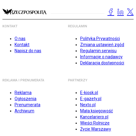
KONTAKT
REGULAMIN
O nas
Polityka Prywatności
Kontakt
Zmiana ustawień zgód
Napisz do nas
Regulamin serwisu
Informacje o nadawcy
Deklaracja dostępności
REKLAMA I PRENUMERATA
PARTNERZY
Reklama
E-kiosk.pl
Ogłoszenia
E-gazety.pl
Prenumerata
Nexto.pl
Archiwum
Mała księgowość
Kancelarierp.pl
Wieści Rolnicze
Życie Warszawy