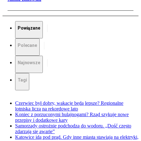
Powiązane
Polecane
Najnowsze
Tagi
Czerwiec był dobry, wakacje będą lepsze? Regionalne
lotniska liczą na rekordowe lato
Koniec z porzuconymi hulajnogami? Rząd szykuje nowe
przepisy i dodatkowe kary
Samorządy ostrożnie podchodzą do wodoru. „Dość często
zdarzają się awarie”
Katowice idą pod prąd. Gdy inne miasta stawiają na elektryki,