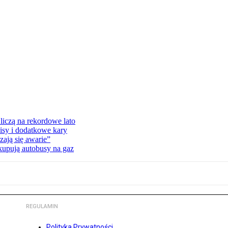
liczą na rekordowe lato
isy i dodatkowe kary
ają się awarie”
 kupują autobusy na gaz
REGULAMIN
Polityka Prywatności