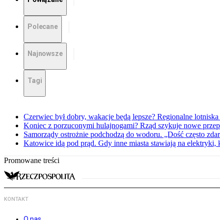
Polecane
Najnowsze
Tagi
Czerwiec był dobry, wakacje będą lepsze? Regionalne lotniska 
Koniec z porzuconymi hulajnogami? Rząd szykuje nowe przep
Samorządy ostrożnie podchodzą do wodoru. „Dość często zdarz
Katowice idą pod prąd. Gdy inne miasta stawiają na elektryki,
Promowane treści
KONTAKT
O nas