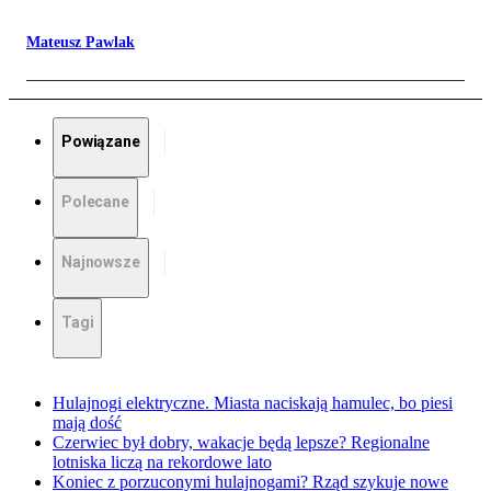
Mateusz Pawlak
Powiązane
Polecane
Najnowsze
Tagi
Hulajnogi elektryczne. Miasta naciskają hamulec, bo piesi
mają dość
Czerwiec był dobry, wakacje będą lepsze? Regionalne
lotniska liczą na rekordowe lato
Koniec z porzuconymi hulajnogami? Rząd szykuje nowe