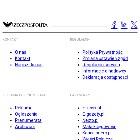
KONTAKT
REGULAMIN
O nas
Polityka Prywatności
Kontakt
Zmiana ustawień zgód
Napisz do nas
Regulamin serwisu
Informacje o nadawcy
Deklaracja dostępności
REKLAMA I PRENUMERATA
PARTNERZY
Reklama
E-kiosk.pl
Ogłoszenia
E-gazety.pl
Prenumerata
Nexto.pl
Archiwum
Mała księgowość
Kancelarierp.pl
Wieści Rolnicze