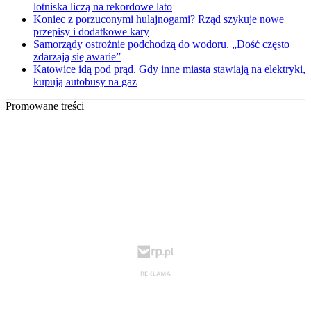
lotniska liczą na rekordowe lato
Koniec z porzuconymi hulajnogami? Rząd szykuje nowe
przepisy i dodatkowe kary
Samorządy ostrożnie podchodzą do wodoru. „Dość często
zdarzają się awarie”
Katowice idą pod prąd. Gdy inne miasta stawiają na elektryki,
kupują autobusy na gaz
Promowane treści