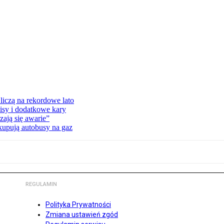
liczą na rekordowe lato
isy i dodatkowe kary
ają się awarie”
 kupują autobusy na gaz
REGULAMIN
Polityka Prywatności
Zmiana ustawień zgód