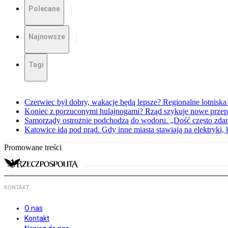
Polecane
Najnowsze
Tagi
Czerwiec był dobry, wakacje będą lepsze? Regionalne lotniska 
Koniec z porzuconymi hulajnogami? Rząd szykuje nowe przep
Samorządy ostrożnie podchodzą do wodoru. „Dość często zdarz
Katowice idą pod prąd. Gdy inne miasta stawiają na elektryki,
Promowane treści
KONTAKT
O nas
Kontakt