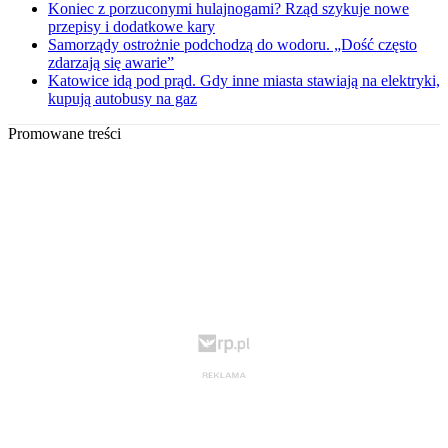
Koniec z porzuconymi hulajnogami? Rząd szykuje nowe
przepisy i dodatkowe kary
Samorządy ostrożnie podchodzą do wodoru. „Dość często
zdarzają się awarie”
Katowice idą pod prąd. Gdy inne miasta stawiają na elektryki,
kupują autobusy na gaz
Promowane treści