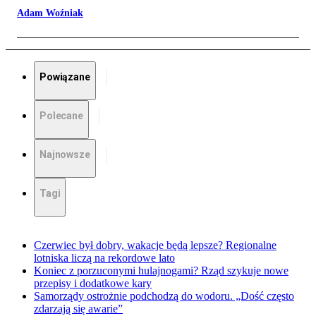
Adam Woźniak
Powiązane
Polecane
Najnowsze
Tagi
Czerwiec był dobry, wakacje będą lepsze? Regionalne
lotniska liczą na rekordowe lato
Koniec z porzuconymi hulajnogami? Rząd szykuje nowe
przepisy i dodatkowe kary
Samorządy ostrożnie podchodzą do wodoru. „Dość często
zdarzają się awarie”