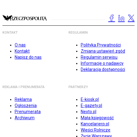
KONTAKT
REGULAMIN
O nas
Polityka Prywatności
Kontakt
Zmiana ustawień zgód
Napisz do nas
Regulamin serwisu
Informacje o nadawcy
Deklaracja dostępności
REKLAMA I PRENUMERATA
PARTNERZY
Reklama
E-kiosk.pl
Ogłoszenia
E-gazety.pl
Prenumerata
Nexto.pl
Archiwum
Mała księgowość
Kancelarierp.pl
Wieści Rolnicze
Życie Warszawy