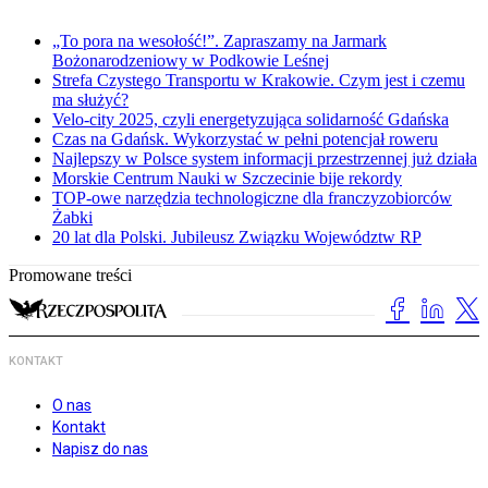
„To pora na wesołość!”. Zapraszamy na Jarmark
Bożonarodzeniowy w Podkowie Leśnej
Strefa Czystego Transportu w Krakowie. Czym jest i czemu
ma służyć?
Velo-city 2025, czyli energetyzująca solidarność Gdańska
Czas na Gdańsk. Wykorzystać w pełni potencjał roweru
Najlepszy w Polsce system informacji przestrzennej już działa
Morskie Centrum Nauki w Szczecinie bije rekordy
TOP-owe narzędzia technologiczne dla franczyzobiorców
Żabki
20 lat dla Polski. Jubileusz Związku Województw RP
Promowane treści
KONTAKT
O nas
Kontakt
Napisz do nas