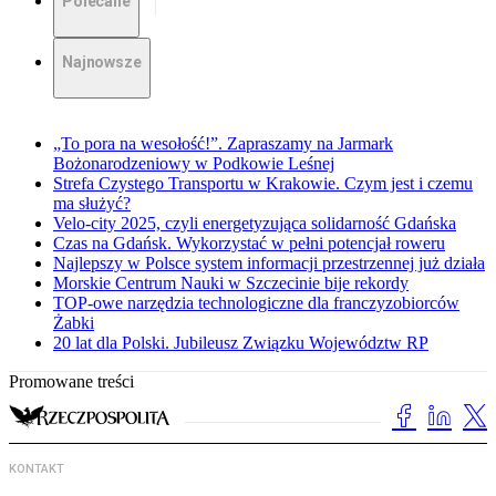
Polecane
Najnowsze
„To pora na wesołość!”. Zapraszamy na Jarmark
Bożonarodzeniowy w Podkowie Leśnej
Strefa Czystego Transportu w Krakowie. Czym jest i czemu
ma służyć?
Velo-city 2025, czyli energetyzująca solidarność Gdańska
Czas na Gdańsk. Wykorzystać w pełni potencjał roweru
Najlepszy w Polsce system informacji przestrzennej już działa
Morskie Centrum Nauki w Szczecinie bije rekordy
TOP-owe narzędzia technologiczne dla franczyzobiorców
Żabki
20 lat dla Polski. Jubileusz Związku Województw RP
Promowane treści
KONTAKT