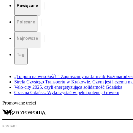
Powiązane
Polecane
Najnowsze
Tagi
„To pora na wesołość!”. Zapraszamy na Jarmark Bożonarodz
Strefa Czystego Transportu w Krakowie. Czym jest i czemu ma
Velo-city 2025, czyli energetyzująca solidarność Gdańska
Czas na Gdańsk. Wykorzystać w pełni potencjał roweru
Promowane treści
KONTAKT