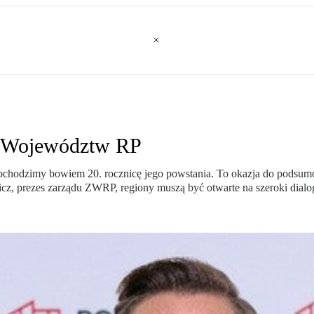
ku Województw RP
odzimy bowiem 20. rocznicę jego powstania. To okazja do podsumowa
z, prezes zarządu ZWRP, regiony muszą być otwarte na szeroki dialog