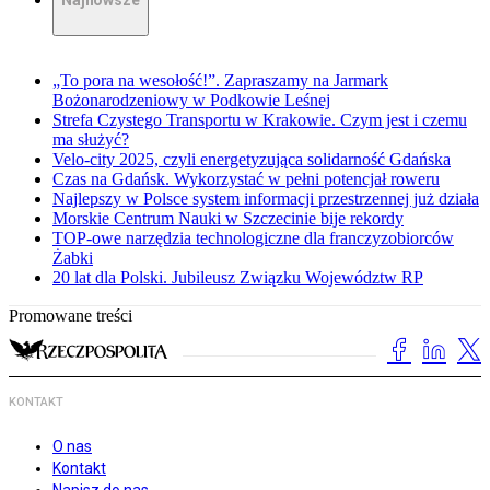
Najnowsze
„To pora na wesołość!”. Zapraszamy na Jarmark
Bożonarodzeniowy w Podkowie Leśnej
Strefa Czystego Transportu w Krakowie. Czym jest i czemu
ma służyć?
Velo-city 2025, czyli energetyzująca solidarność Gdańska
Czas na Gdańsk. Wykorzystać w pełni potencjał roweru
Najlepszy w Polsce system informacji przestrzennej już działa
Morskie Centrum Nauki w Szczecinie bije rekordy
TOP-owe narzędzia technologiczne dla franczyzobiorców
Żabki
20 lat dla Polski. Jubileusz Związku Województw RP
Promowane treści
KONTAKT
O nas
Kontakt