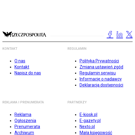
KONTAKT
REGULAMIN
O nas
Polityka Prywatności
Kontakt
Zmiana ustawień zgód
Napisz do nas
Regulamin serwisu
Informacje o nadawcy
Deklaracja dostępności
REKLAMA I PRENUMERATA
PARTNERZY
Reklama
E-kiosk.pl
Ogłoszenia
E-gazety.pl
Prenumerata
Nexto.pl
Archiwum
Mała księgowość