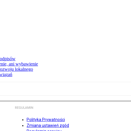
podpisów
enie, ani wybawienie
rozwoju lokalnego
związań
REGULAMIN
Polityka Prywatności
Zmiana ustawień zgód