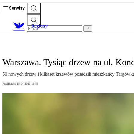
Serwisy
R
egiony
Warszawa. Tysiąc drzew na ul. Kon
50 nowych drzew i kilkaset krzewów posadzili mieszkańcy Targówka na
Publikacja:
18.04.2023 11:55