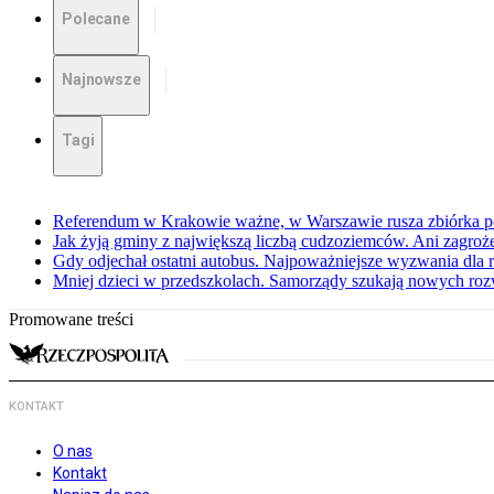
Polecane
Najnowsze
Tagi
Referendum w Krakowie ważne, w Warszawie rusza zbiórka 
Jak żyją gminy z największą liczbą cudzoziemców. Ani zagroż
Gdy odjechał ostatni autobus. Najpoważniejsze wyzwania dla 
Mniej dzieci w przedszkolach. Samorządy szukają nowych ro
Promowane treści
KONTAKT
O nas
Kontakt