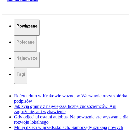
Powiązane
Polecane
Najnowsze
Tagi
Referendum w Krakowie ważne, w Warszawie rusza zbiórka
podpisów
Jak żyją gminy z największą liczbą cudzoziemców. Ani
zagrożenie, ani wybawienie
Gdy odjechał ostatni autobus. Najpoważniejsze wyzwania dla
rozwoju lokalnego
Mniej dzieci w przedszkolach. Samorządy szukają nowych