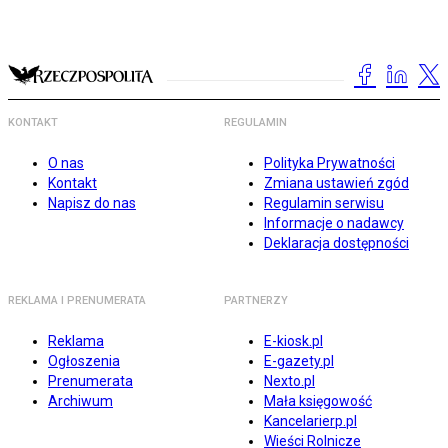
KONTAKT
REGULAMIN
O nas
Polityka Prywatności
Kontakt
Zmiana ustawień zgód
Napisz do nas
Regulamin serwisu
Informacje o nadawcy
Deklaracja dostępności
REKLAMA I PRENUMERATA
PARTNERZY
Reklama
E-kiosk.pl
Ogłoszenia
E-gazety.pl
Prenumerata
Nexto.pl
Archiwum
Mała księgowość
Kancelarierp.pl
Wieści Rolnicze