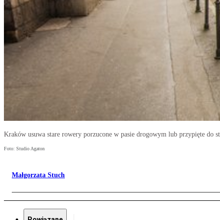
Kraków usuwa stare rowery porzucone w pasie drogowym lub przypięte do s
Foto: Studio Agaton
Małgorzata Stuch
Powiązane