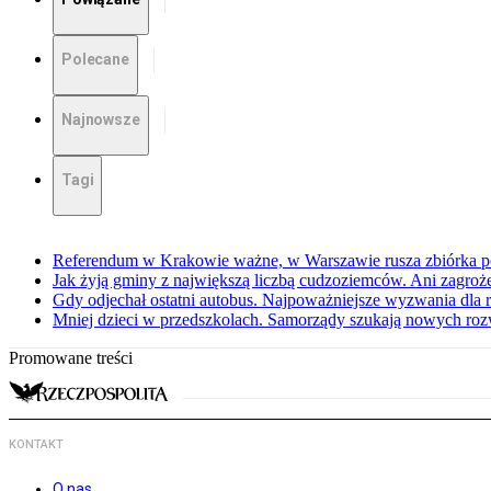
Polecane
Najnowsze
Tagi
Referendum w Krakowie ważne, w Warszawie rusza zbiórka 
Jak żyją gminy z największą liczbą cudzoziemców. Ani zagroż
Gdy odjechał ostatni autobus. Najpoważniejsze wyzwania dla 
Mniej dzieci w przedszkolach. Samorządy szukają nowych ro
Promowane treści
KONTAKT
O nas