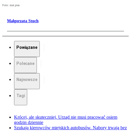
Foto: mat.pras.
Małgorzata Stuch
Powiązane
Polecane
Najnowsze
Tagi
Krócej, ale skuteczniej. Urząd nie musi pracować osiem
godzin dziennie
Szukają kierowców miejskich autobusów. Nabory trwają bez