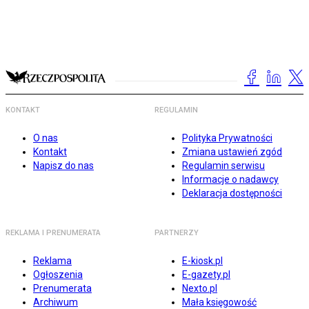
KONTAKT
REGULAMIN
O nas
Polityka Prywatności
Kontakt
Zmiana ustawień zgód
Napisz do nas
Regulamin serwisu
Informacje o nadawcy
Deklaracja dostępności
REKLAMA I PRENUMERATA
PARTNERZY
Reklama
E-kiosk.pl
Ogłoszenia
E-gazety.pl
Prenumerata
Nexto.pl
Archiwum
Mała księgowość