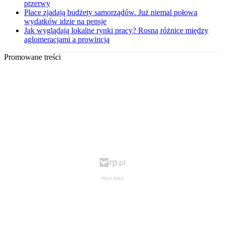
przerwy
Płace zjadają budżety samorządów. Już niemal połowa
wydatków idzie na pensje
Jak wyglądają lokalne rynki pracy? Rosną różnice między
aglomeracjami a prowincją
Promowane treści