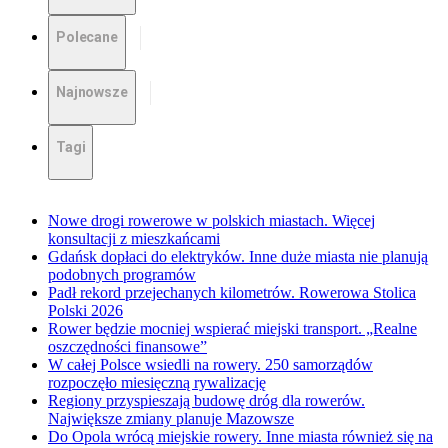
Polecane
Najnowsze
Tagi
Nowe drogi rowerowe w polskich miastach. Więcej
konsultacji z mieszkańcami
Gdańsk dopłaci do elektryków. Inne duże miasta nie planują
podobnych programów
Padł rekord przejechanych kilometrów. Rowerowa Stolica
Polski 2026
Rower będzie mocniej wspierać miejski transport. „Realne
oszczędności finansowe”
W całej Polsce wsiedli na rowery. 250 samorządów
rozpoczęło miesięczną rywalizację
Regiony przyspieszają budowę dróg dla rowerów.
Największe zmiany planuje Mazowsze
Do Opola wrócą miejskie rowery. Inne miasta również się na