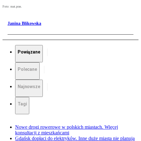
Foto: mat.pras.
Janina Blikowska
Powiązane
Polecane
Najnowsze
Tagi
Nowe drogi rowerowe w polskich miastach. Więcej
konsultacji z mieszkańcami
Gdańsk dopłaci do elektryków. Inne duże miasta nie planują