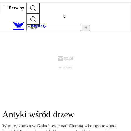
Serwisy
R
egiony
Antyki wśród drzew
W mury zamku w Gołuchowie nad Ciemną wkomponowano