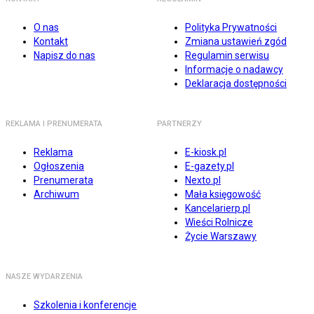
O nas
Polityka Prywatności
Kontakt
Zmiana ustawień zgód
Napisz do nas
Regulamin serwisu
Informacje o nadawcy
Deklaracja dostępności
REKLAMA I PRENUMERATA
PARTNERZY
Reklama
E-kiosk.pl
Ogłoszenia
E-gazety.pl
Prenumerata
Nexto.pl
Archiwum
Mała księgowość
Kancelarierp.pl
Wieści Rolnicze
Życie Warszawy
NASZE WYDARZENIA
Szkolenia i konferencje