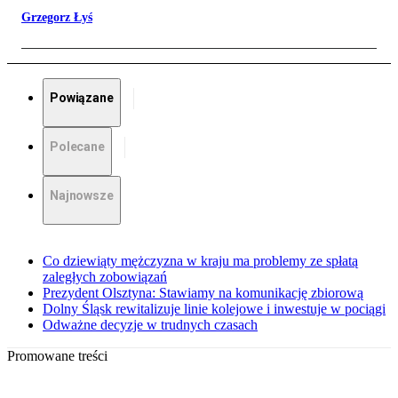
Grzegorz Łyś
Powiązane
Polecane
Najnowsze
Co dziewiąty mężczyzna w kraju ma problemy ze spłatą
zaległych zobowiązań
Prezydent Olsztyna: Stawiamy na komunikację zbiorową
Dolny Śląsk rewitalizuje linie kolejowe i inwestuje w pociągi
Odważne decyzje w trudnych czasach
Promowane treści