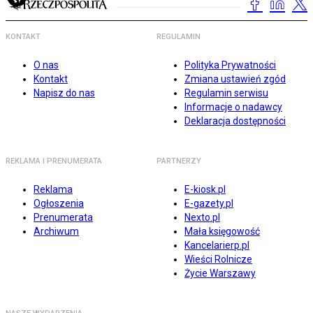
KONTAKT
REGULAMIN
O nas
Polityka Prywatności
Kontakt
Zmiana ustawień zgód
Napisz do nas
Regulamin serwisu
Informacje o nadawcy
Deklaracja dostępności
REKLAMA I PRENUMERATA
PARTNERZY
Reklama
E-kiosk.pl
Ogłoszenia
E-gazety.pl
Prenumerata
Nexto.pl
Archiwum
Mała księgowość
Kancelarierp.pl
Wieści Rolnicze
Życie Warszawy