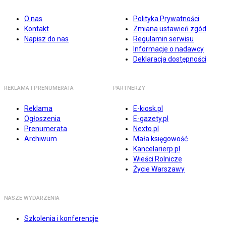
O nas
Polityka Prywatności
Kontakt
Zmiana ustawień zgód
Napisz do nas
Regulamin serwisu
Informacje o nadawcy
Deklaracja dostępności
REKLAMA I PRENUMERATA
PARTNERZY
Reklama
E-kiosk.pl
Ogłoszenia
E-gazety.pl
Prenumerata
Nexto.pl
Archiwum
Mała księgowość
Kancelarierp.pl
Wieści Rolnicze
Życie Warszawy
NASZE WYDARZENIA
Szkolenia i konferencje