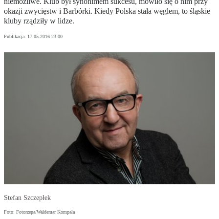
niemożliwe. Klub był synonimem sukcesu, mówiło się o nim przy
okazji zwycięstw i Barbórki. Kiedy Polska stała węglem, to śląskie
kluby rządziły w lidze.
Publikacja:
17.05.2016 23:00
Stefan Szczepłek
Foto: Fotorzepa/Waldemar Kompała