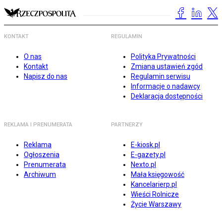
KONTAKT
REGULAMIN
O nas
Polityka Prywatności
Kontakt
Zmiana ustawień zgód
Napisz do nas
Regulamin serwisu
Informacje o nadawcy
Deklaracja dostępności
REKLAMA I PRENUMERATA
PARTNERZY
Reklama
E-kiosk.pl
Ogłoszenia
E-gazety.pl
Prenumerata
Nexto.pl
Archiwum
Mała księgowość
Kancelarierp.pl
Wieści Rolnicze
Życie Warszawy