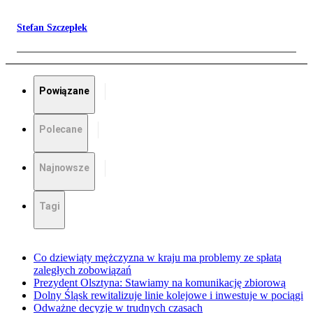
Stefan Szczepłek
Powiązane
Polecane
Najnowsze
Tagi
Co dziewiąty mężczyzna w kraju ma problemy ze spłatą
zaległych zobowiązań
Prezydent Olsztyna: Stawiamy na komunikację zbiorową
Dolny Śląsk rewitalizuje linie kolejowe i inwestuje w pociągi
Odważne decyzje w trudnych czasach