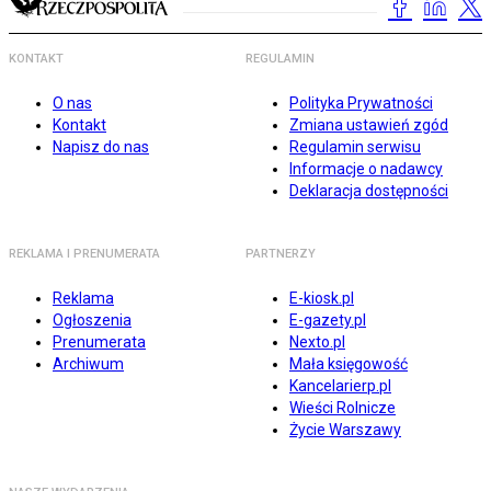
KONTAKT
REGULAMIN
O nas
Polityka Prywatności
Kontakt
Zmiana ustawień zgód
Napisz do nas
Regulamin serwisu
Informacje o nadawcy
Deklaracja dostępności
REKLAMA I PRENUMERATA
PARTNERZY
Reklama
E-kiosk.pl
Ogłoszenia
E-gazety.pl
Prenumerata
Nexto.pl
Archiwum
Mała księgowość
Kancelarierp.pl
Wieści Rolnicze
Życie Warszawy