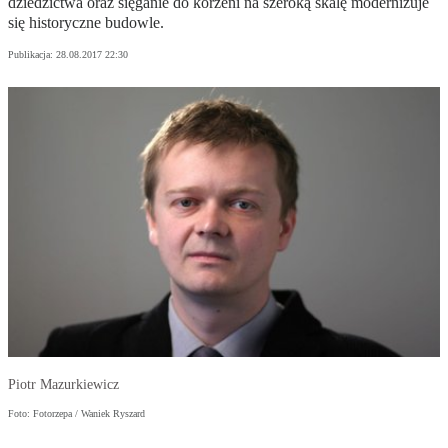
dziedzictwa oraz sięganie do korzeni na szeroką skalę modernizuje
się historyczne budowle.
Publikacja:
28.08.2017 22:30
Piotr Mazurkiewicz
Foto: Fotorzepa / Waniek Ryszard