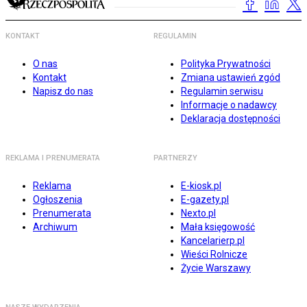
KONTAKT
REGULAMIN
O nas
Polityka Prywatności
Kontakt
Zmiana ustawień zgód
Napisz do nas
Regulamin serwisu
Informacje o nadawcy
Deklaracja dostępności
REKLAMA I PRENUMERATA
PARTNERZY
Reklama
E-kiosk.pl
Ogłoszenia
E-gazety.pl
Prenumerata
Nexto.pl
Archiwum
Mała księgowość
Kancelarierp.pl
Wieści Rolnicze
Życie Warszawy