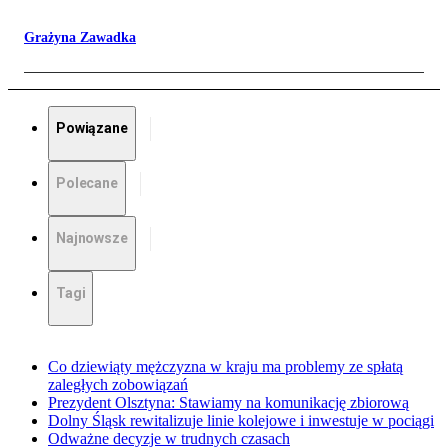
Grażyna Zawadka
Powiązane
Polecane
Najnowsze
Tagi
Co dziewiąty mężczyzna w kraju ma problemy ze spłatą
zaległych zobowiązań
Prezydent Olsztyna: Stawiamy na komunikację zbiorową
Dolny Śląsk rewitalizuje linie kolejowe i inwestuje w pociągi
Odważne decyzje w trudnych czasach