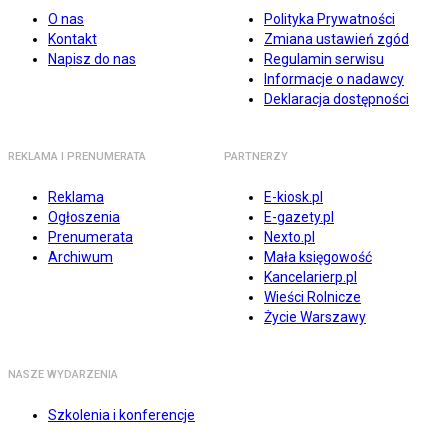
O nas
Polityka Prywatności
Kontakt
Zmiana ustawień zgód
Napisz do nas
Regulamin serwisu
Informacje o nadawcy
Deklaracja dostępności
REKLAMA I PRENUMERATA
PARTNERZY
Reklama
E-kiosk.pl
Ogłoszenia
E-gazety.pl
Prenumerata
Nexto.pl
Archiwum
Mała księgowość
Kancelarierp.pl
Wieści Rolnicze
Życie Warszawy
NASZE WYDARZENIA
Szkolenia i konferencje