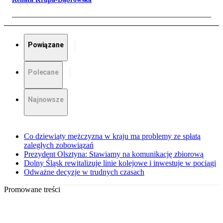
Powiązane
Polecane
Najnowsze
Co dziewiąty mężczyzna w kraju ma problemy ze spłatą
zaległych zobowiązań
Prezydent Olsztyna: Stawiamy na komunikację zbiorową
Dolny Śląsk rewitalizuje linie kolejowe i inwestuje w pociągi
Odważne decyzje w trudnych czasach
Promowane treści