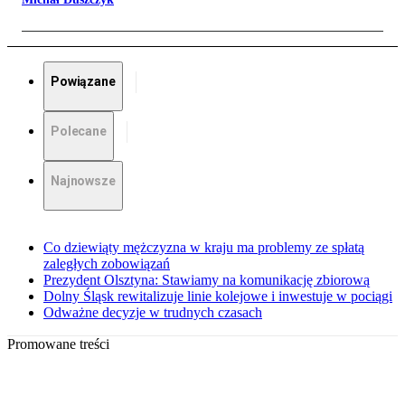
Powiązane
Polecane
Najnowsze
Co dziewiąty mężczyzna w kraju ma problemy ze spłatą
zaległych zobowiązań
Prezydent Olsztyna: Stawiamy na komunikację zbiorową
Dolny Śląsk rewitalizuje linie kolejowe i inwestuje w pociągi
Odważne decyzje w trudnych czasach
Promowane treści