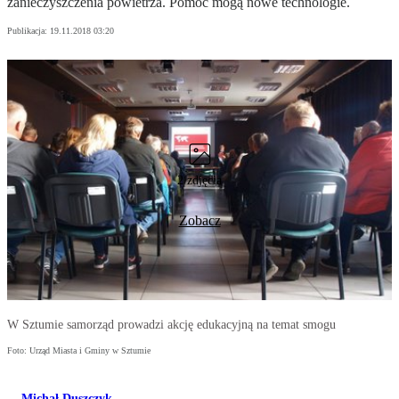
zanieczyszczenia powietrza. Pomóc mogą nowe technologie.
Publikacja:
19.11.2018 03:20
2 zdjęcia
Zobacz
W Sztumie samorząd prowadzi akcję edukacyjną na temat smogu
Foto: Urząd Miasta i Gminy w Sztumie
Michał Duszczyk