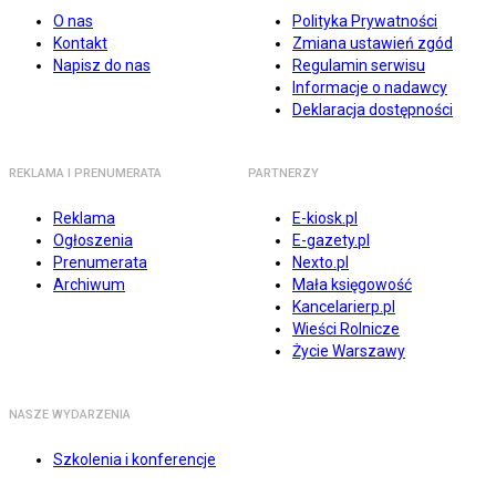
O nas
Polityka Prywatności
Kontakt
Zmiana ustawień zgód
Napisz do nas
Regulamin serwisu
Informacje o nadawcy
Deklaracja dostępności
REKLAMA I PRENUMERATA
PARTNERZY
Reklama
E-kiosk.pl
Ogłoszenia
E-gazety.pl
Prenumerata
Nexto.pl
Archiwum
Mała księgowość
Kancelarierp.pl
Wieści Rolnicze
Życie Warszawy
NASZE WYDARZENIA
Szkolenia i konferencje