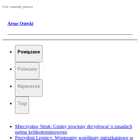
Foto: materiały prasowe
Artur Osiecki
Powiązane
Polecane
Najnowsze
Tagi
Mieczysław Struk: Gminy powinny decydować o zasadach
najmu krótkoterminowego
Prezydent Legnicy: Wspieramy wspólnoty mieszkaniowe w