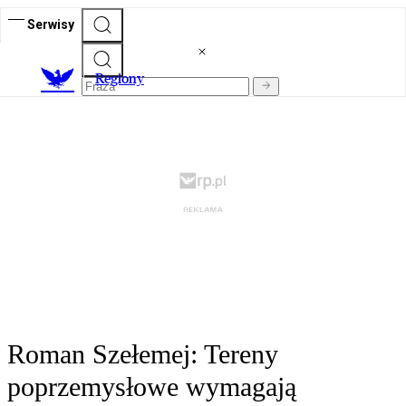
Serwisy
R
egiony
Roman Szełemej: Tereny
poprzemysłowe wymagają