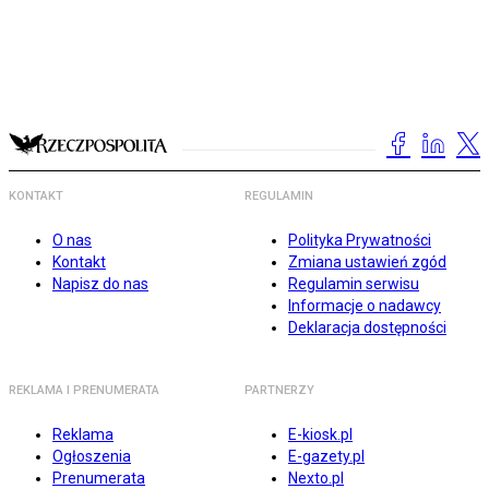
KONTAKT
REGULAMIN
O nas
Polityka Prywatności
Kontakt
Zmiana ustawień zgód
Napisz do nas
Regulamin serwisu
Informacje o nadawcy
Deklaracja dostępności
REKLAMA I PRENUMERATA
PARTNERZY
Reklama
E-kiosk.pl
Ogłoszenia
E-gazety.pl
Prenumerata
Nexto.pl