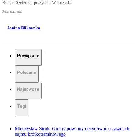
Roman Szełemej, prezydent Wałbrzycha
Foto: mat. pras.
Janina Blikowska
Powiązane
Polecane
Najnowsze
Tagi
Mieczysław Struk: Gminy powinny decydować o zasadach
najmu krótkoterminowego