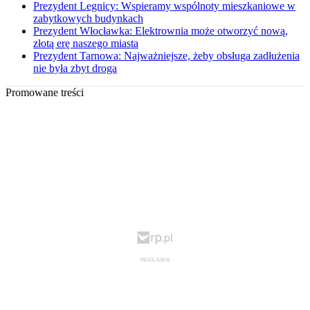
Prezydent Legnicy: Wspieramy wspólnoty mieszkaniowe w
zabytkowych budynkach
Prezydent Włocławka: Elektrownia może otworzyć nową,
złotą erę naszego miasta
Prezydent Tarnowa: Najważniejsze, żeby obsługa zadłużenia
nie była zbyt droga
Promowane treści